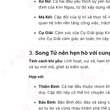
Xử Nữ
: Cả hai đều yêu thích sự yên 
định của Kim Ngưu, từ đó xây dựng nề
Ma Kết
: Cặp đôi của lý trí và thực tế
quan hệ trên nền tảng công việc, trác
Cự Giải
: Cảm xúc của Cự Giải giúp K
cho Cự Giải cảm giác an toàn, tin cậy.
3.
Song Tử nên hẹn hò với cung
Tính cách khi yêu
: Linh hoạt, vui vẻ, ham 
và sự mới mẻ, ghét bị kiểm soát.
Hợp với
:
Thiên Bình
: Cả hai đều thuộc nhóm Khí
duy. Cặp đôi này có thể trò chuyện c
Bảo Bình
: Bảo Bình độc đáo và sáng t
sự tự do và cùng nhau khám phá thế g