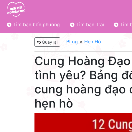
Tìm bạn bốn phương
Tìm bạn Trai
Tìm b
BLog
Hẹn Hò
Quay lại
Cung Hoàng Đạo 
tình yêu? Bảng đố
cung hoàng đạo c
hẹn hò