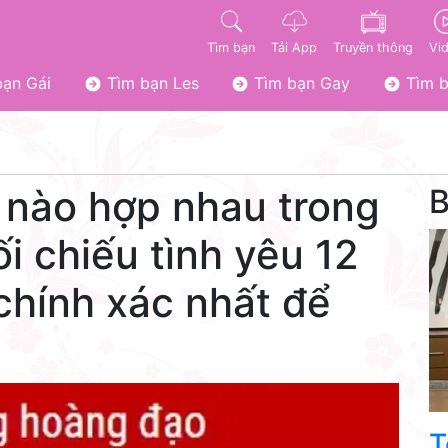
Tìm bạn
Tải App
Truyền thông
Vi
ạn Gái
Tìm bạn Les
Tìm bạn Gay
Tìm b
nào hợp nhau trong
B
i chiếu tình yêu 12
hính xác nhất để
T