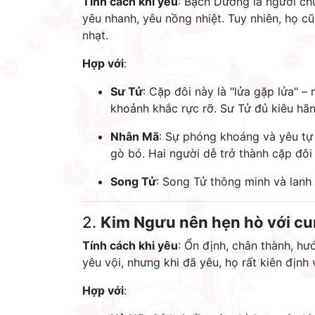
Tính cách khi yêu
: Bạch Dương là người ch
yêu nhanh, yêu nồng nhiệt. Tuy nhiên, họ c
nhạt.
Hợp với
:
Sư Tử
: Cặp đôi này là "lửa gặp lửa" 
khoảnh khắc rực rỡ. Sư Tử đủ kiêu hã
Nhân Mã
: Sự phóng khoáng và yêu tự
gò bó. Hai người dễ trở thành cặp đôi "
Song Tử
: Song Tử thông minh và lanh 
2.
Kim Ngưu nên hẹn hò với cu
Tính cách khi yêu
: Ổn định, chân thành, hư
yêu vội, nhưng khi đã yêu, họ rất kiên định
Hợp với
: