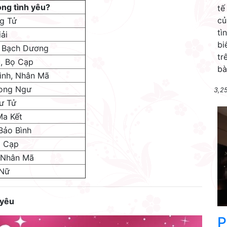
ong tình yêu?
tế
củ
g Tử
tì
ải
bi
h, Bạch Dương
tr
, Bọ Cạp
bà
ình, Nhân Mã
Song Ngư
3,2
Sư Tử
Ma Kết
Bảo Bình
ọ Cạp
, Nhân Mã
 Nữ
 yêu
P