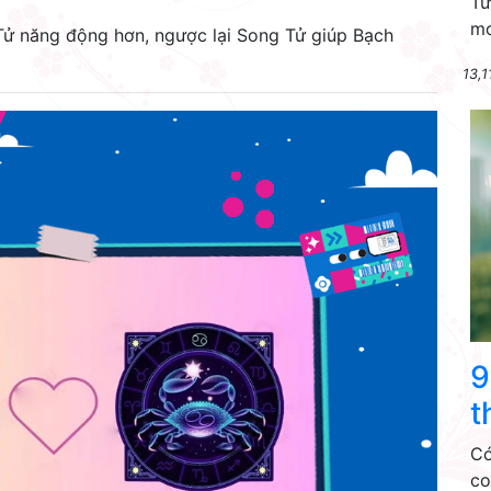
Từ
mơ
Tử năng động hơn, ngược lại Song Tử giúp Bạch
13,1
9
t
Có
co