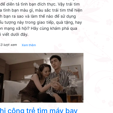
 để diễn tả tình bạn đích thực. Vậy trái tim
a tình bạn màu gì, màu sắc trái tim thể hiện
nh bạn ra sao và làm thế nào để sử dụng
ểu tượng này trong giao tiếp, quà tặng, hay
ên mạng xã hội? Hãy cùng khám phá qua
i viết dưới đây.
53 lượt xem
Xem thêm
hi công trẻ tìm máy bay