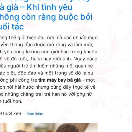
à già – Khi tình yêu
hông còn ràng buộc bởi
uổi tác
ong thế giới hiện đại, nơi mà các chuẩn mực
uyền thống dần được mở rộng và làm mới,
nh yêu cũng không còn giới hạn trong khuôn
ổ về độ tuổi, địa vị hay giới tính. Ngày càng
iều người trẻ tìm kiếm những mối quan hệ
ác biệt, độc đáo và một trong số đó là xu
ớng phi công trẻ
tìm máy bay bà già
– một
ch nói hài hước nhưng cũng đầy thực tế về
ệc những chàng trai trẻ hẹn hò với phụ nữ
n tuổi hơn.
41 lượt xem
Xem thêm