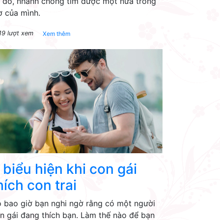
 đó, nhanh chóng tìm được một nửa trong
 của mình.
19 lượt xem
Xem thêm
 biểu hiện khi con gái
hích con trai
 bao giờ bạn nghi ngờ rằng có một người
n gái đang thích bạn. Làm thế nào để bạn