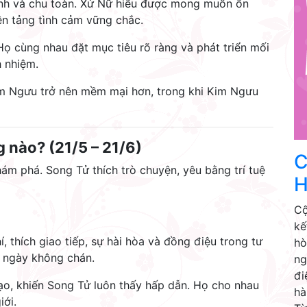
bình và chu toàn. Xử Nữ hiểu được mong muốn ổn
n tảng tình cảm vững chắc.
. Họ cùng nhau đặt mục tiêu rõ ràng và phát triển mối
h nhiệm.
im Ngưu trở nên mềm mại hơn, trong khi Kim Ngưu
 nào? (21/5 – 21/6)
C
khám phá. Song Tử thích trò chuyện, yêu bằng trí tuệ
H
Cộ
kế
, thích giao tiếp, sự hài hòa và đồng điệu trong tư
hò
ả ngày không chán.
ng
đi
ạo, khiến Song Tử luôn thấy hấp dẫn. Họ cho nhau
hà
iới.