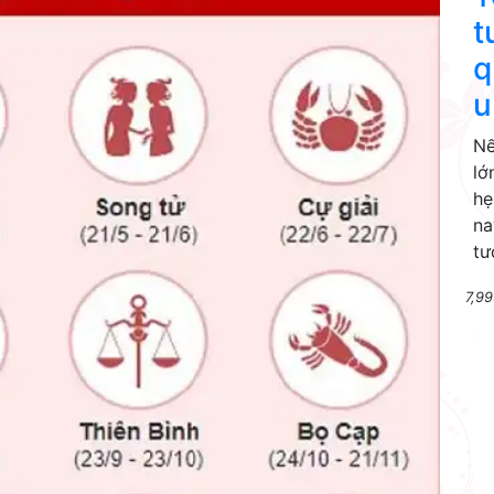
t
q
u
Nế
lớ
hẹ
na
tư
7,99