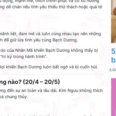
ủ động, mạnh mẽ, thích chinh phục và có xu hướng
ũng dễ chán nếu tình yêu thiếu thử thách hoặc quá tẻ
– mãnh liệt, đam mê và luôn cùng nhau tạo nên những
nh để giữ lửa tình yêu cùng Bạch Dương.
5
 do của Nhân Mã khiến Bạch Dương không thấy bị
tri kỷ trong hành trình".
b
lợi khiến Bạch Dương luôn bất ngờ và bị cuốn hút.
2,0
ng nào? (20/4 – 20/5)
ớng đến sự an toàn và lâu dài. Kim Ngưu không thích
 và chung thủy.