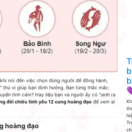
T
b
b
 khi nói đến việc chọn đúng người để đồng hành,
" thú vị giúp bạn định hướng. Bạn từng thắc mắc:

uyện tình cảm?
Hay liệu bạn và người ấy có "sinh ra
Kh
ng đối chiếu tình yêu 12 cung hoàng đạo
để xem ai
th
hi
Tr
ng hoàng đạo
ch