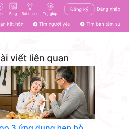
Đăng nhập
Đăng ký
deo
Blog
Bói online
Trợ giúp
ạn kết hôn
Tìm người yêu
Tìm bạn tâm sự
ài viết liên quan
op 3 ứng dụng hẹn hò