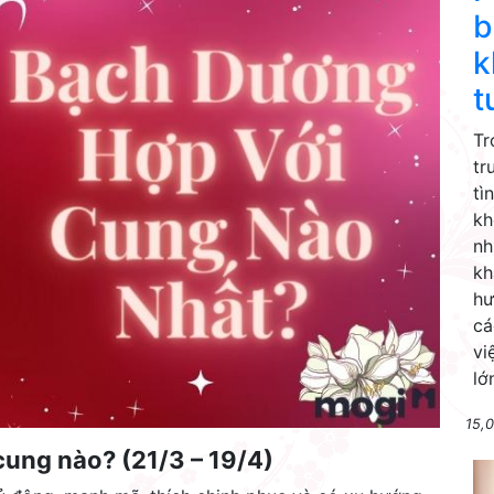
b
k
t
Tr
tr
tì
kh
nh
kh
hư
cá
vi
lớ
15,0
cung nào? (21/3 – 19/4)