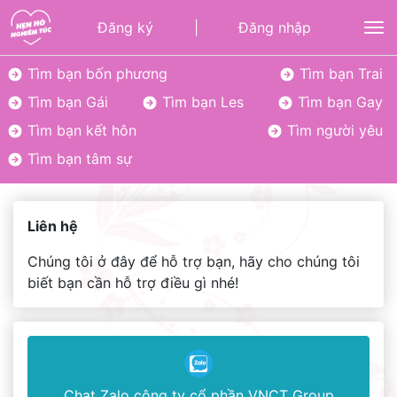
Đăng ký
|
Đăng nhập
To
Tìm bạn bốn phương
Tìm bạn Trai
Tìm bạn Gái
Tìm bạn Les
Tìm bạn Gay
Tìm bạn kết hôn
Tìm người yêu
Tìm bạn tâm sự
Liên hệ
Chúng tôi ở đây để hỗ trợ bạn, hãy cho chúng tôi
biết bạn cần hỗ trợ điều gì nhé!
Chat Zalo công ty cổ phần VNCT Group