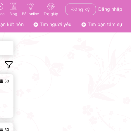
Đăng nhập
Đăng ký
deo
Blog
Bói online
Trợ giúp
ạn kết hôn
Tìm người yêu
Tìm bạn tâm sự
50
30