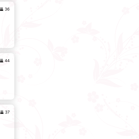
36
44
37