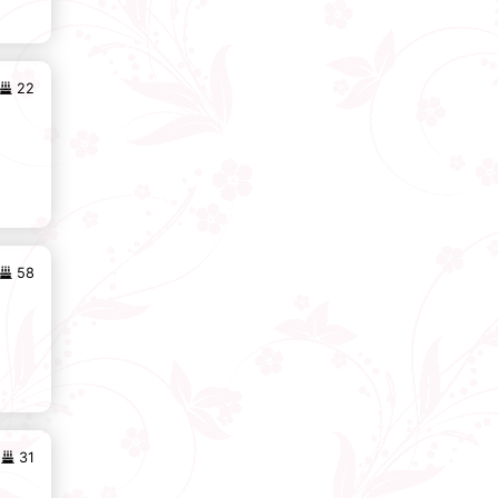
22
58
31