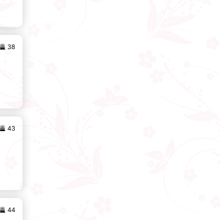
38
43
44