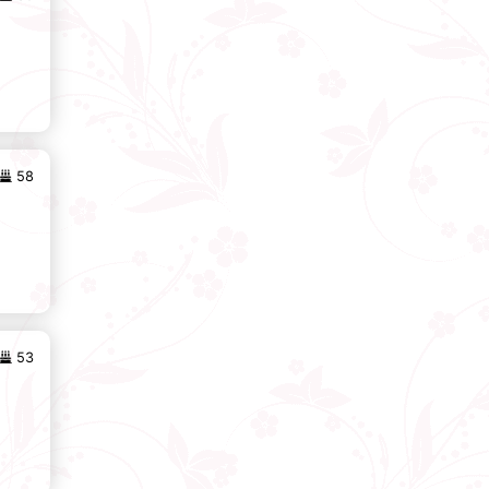
58
53