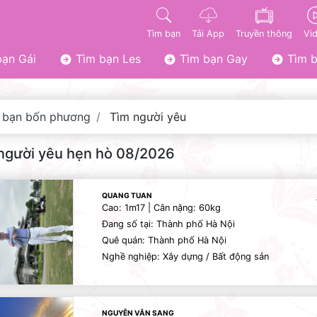
Tìm bạn
Tải App
Truyền thông
Vi
ạn Gái
Tìm bạn Les
Tìm bạn Gay
Tìm b
 bạn bốn phương
Tìm người yêu
người yêu hẹn hò 08/2026
QUANG TUAN
Cao: 1m17 | Cân nặng: 60kg
Đang số tại: Thành phố Hà Nội
Quê quán: Thành phố Hà Nội
Nghề nghiệp: Xây dựng / Bất động sản
NGUYỄN VĂN SANG