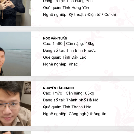
Đang số tại: Tỉnh Hưng Yên
Quê quán: Tỉnh Hưng Yên
Nghề nghiệp: Kỹ thuật / Điện tử / Cơ khí
NGÔ VĂN TUẤN
Cao: 1m60 | Cân nặng: 48kg
Đang số tại: Tỉnh Bình Phước
Quê quán: Tỉnh Đắk Lắk
Nghề nghiệp: Khác
NGUYỄN TÀI DOANH
Cao: 1m70 | Cân nặng: 65kg
Đang số tại: Thành phố Hà Nội
Quê quán: Tỉnh Thanh Hóa
Nghề nghiệp: Công nghệ thông tin