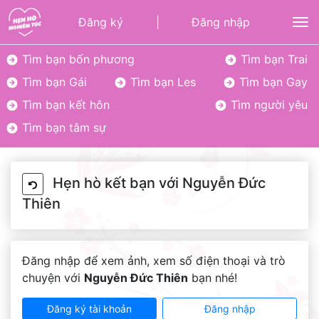
Đăng ký
|
Đăng nhập
To
Tìm bạn bốn phương
Tìm bạn Trai
Tìm bạn Gái
Tìm bạn Les
Tìm bạn Gay
Tìm bạn kết hôn
Tìm người yêu
Tìm bạn tâm sự
Hẹn hò kết bạn với Nguyễn Đức
Thiên
Đăng nhập để xem ảnh, xem số điện thoại và trò
chuyện với
Nguyễn Đức Thiên
bạn nhé!
Đăng ký tài khoản
Đăng nhập