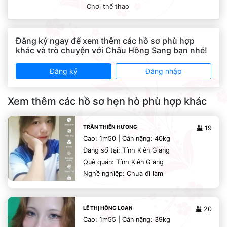
Chơi thể thao
Đăng ký ngay để xem thêm các hồ sơ phù hợp
khác và trò chuyện với Châu Hồng Sang bạn nhé!
Đăng ký
Đăng nhập
Xem thêm các hồ sơ hẹn hò phù hợp khác
TRẦN THIÊN HƯƠNG
19
Cao: 1m50 | Cân nặng: 40kg
Đang số tại: Tỉnh Kiên Giang
Quê quán: Tỉnh Kiên Giang
Nghề nghiệp: Chưa đi làm
LÊ THỊ HỒNG LOAN
20
Cao: 1m55 | Cân nặng: 39kg