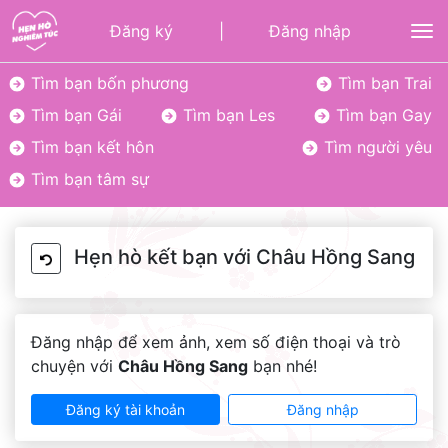
Đăng ký
|
Đăng nhập
To
Tìm bạn bốn phương
Tìm bạn Trai
Tìm bạn Gái
Tìm bạn Les
Tìm bạn Gay
Tìm bạn kết hôn
Tìm người yêu
Tìm bạn tâm sự
Hẹn hò kết bạn với Châu Hồng Sang
Đăng nhập để xem ảnh, xem số điện thoại và trò
chuyện với
Châu Hồng Sang
bạn nhé!
Đăng ký tài khoản
Đăng nhập