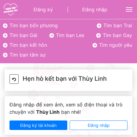
Đăng ký
|
Đăng nhập
To
Tìm bạn bốn phương
Tìm bạn Trai
Tìm bạn Gái
Tìm bạn Les
Tìm bạn Gay
Tìm bạn kết hôn
Tìm người yêu
Tìm bạn tâm sự
Hẹn hò kết bạn với Thùy Linh
Đăng nhập để xem ảnh, xem số điện thoại và trò
chuyện với
Thùy Linh
bạn nhé!
Đăng ký tài khoản
Đăng nhập