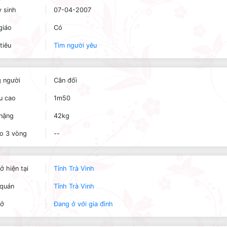
 sinh
07-04-2007
giáo
Có
tiêu
Tìm người yêu
 người
Cân đối
u cao
1m50
nặng
42kg
o 3 vòng
--
ở hiện tại
Tỉnh Trà Vinh
quán
Tỉnh Trà Vinh
 ở
Đang ở với gia đình