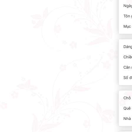
Ngày
Tôn 
Mục 
Dáng
Chiề
Cân 
Số đ
Chỗ 
Quê 
Nhà