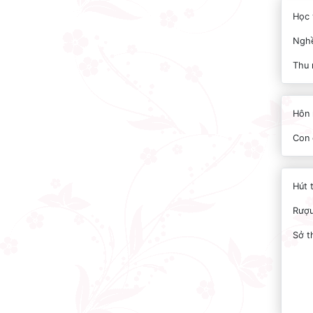
Học 
Nghề
Thu 
Hôn 
Con 
Hút 
Rượu
Sở t