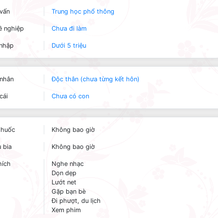
vấn
Trung học phổ thông
 nghiệp
Chưa đi làm
nhập
Dưới 5 triệu
nhân
Độc thân (chưa từng kết hôn)
cái
Chưa có con
thuốc
Không bao giờ
 bia
Không bao giờ
hích
Nghe nhạc
Dọn dẹp
Lướt net
Gặp bạn bè
Đi phượt, du lịch
Xem phim