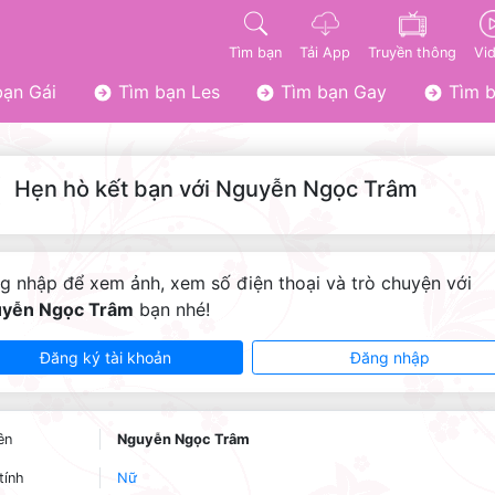
Tìm bạn
Tải App
Truyền thông
Vi
ạn Gái
Tìm bạn Les
Tìm bạn Gay
Tìm b
Hẹn hò kết bạn với Nguyễn Ngọc Trâm
g nhập để xem ảnh, xem số điện thoại và trò chuyện với
yễn Ngọc Trâm
bạn nhé!
Đăng ký tài khoản
Đăng nhập
ên
Nguyễn Ngọc Trâm
tính
Nữ