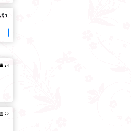
uyện
24
22