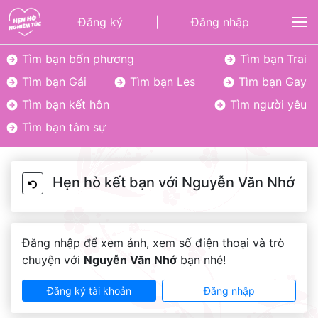
Đăng ký
|
Đăng nhập
To
Tìm bạn bốn phương
Tìm bạn Trai
Tìm bạn Gái
Tìm bạn Les
Tìm bạn Gay
Tìm bạn kết hôn
Tìm người yêu
Tìm bạn tâm sự
Hẹn hò kết bạn với Nguyễn Văn Nhớ
Đăng nhập để xem ảnh, xem số điện thoại và trò
chuyện với
Nguyễn Văn Nhớ
bạn nhé!
Đăng ký tài khoản
Đăng nhập