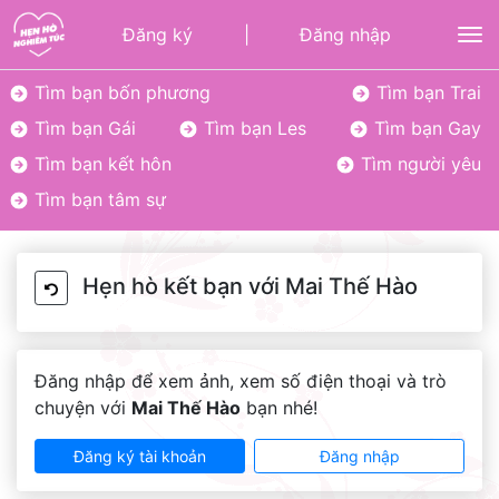
Đăng ký
|
Đăng nhập
To
Tìm bạn bốn phương
Tìm bạn Trai
Tìm bạn Gái
Tìm bạn Les
Tìm bạn Gay
Tìm bạn kết hôn
Tìm người yêu
Tìm bạn tâm sự
Hẹn hò kết bạn với Mai Thế Hào
Đăng nhập để xem ảnh, xem số điện thoại và trò
chuyện với
Mai Thế Hào
bạn nhé!
Đăng ký tài khoản
Đăng nhập