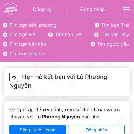
Đăng ký
|
Đăng nhập
To
Tìm bạn bốn phương
Tìm bạn Trai
Tìm bạn Gái
Tìm bạn Les
Tìm bạn Gay
Tìm bạn kết hôn
Tìm người yêu
Tìm bạn tâm sự
Hẹn hò kết bạn với Lê Phương
Nguyên
Đăng nhập để xem ảnh, xem số điện thoại và trò
chuyện với
Lê Phương Nguyên
bạn nhé!
Đăng ký tài khoản
Đăng nhập