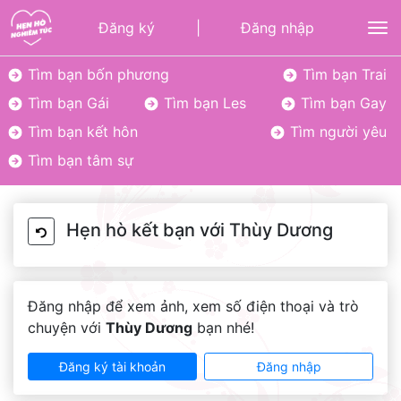
Đăng ký
|
Đăng nhập
To
Tìm bạn bốn phương
Tìm bạn Trai
Tìm bạn Gái
Tìm bạn Les
Tìm bạn Gay
Tìm bạn kết hôn
Tìm người yêu
Tìm bạn tâm sự
Hẹn hò kết bạn với Thùy Dương
Đăng nhập để xem ảnh, xem số điện thoại và trò
chuyện với
Thùy Dương
bạn nhé!
Đăng ký tài khoản
Đăng nhập