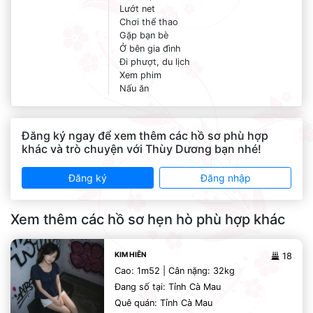
Lướt net
Chơi thể thao
Gặp bạn bè
Ở bên gia đình
Đi phượt, du lịch
Xem phim
Nấu ăn
Đăng ký ngay để xem thêm các hồ sơ phù hợp
khác và trò chuyện với Thùy Dương bạn nhé!
Đăng ký
Đăng nhập
Xem thêm các hồ sơ hẹn hò phù hợp khác
KIM HIÊN
18
Cao: 1m52 | Cân nặng: 32kg
Đang số tại: Tỉnh Cà Mau
Quê quán: Tỉnh Cà Mau