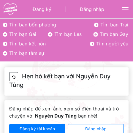
Đăng ký
|
Đăng nhập
To
Tìm bạn bốn phương
Tìm bạn Trai
Tìm bạn Gái
Tìm bạn Les
Tìm bạn Gay
Tìm bạn kết hôn
Tìm người yêu
Tìm bạn tâm sự
Hẹn hò kết bạn với Nguyễn Duy
Tùng
Đăng nhập để xem ảnh, xem số điện thoại và trò
chuyện với
Nguyễn Duy Tùng
bạn nhé!
Đăng ký tài khoản
Đăng nhập