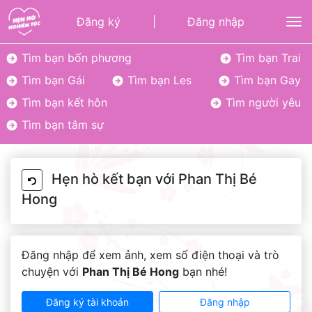
Đăng ký
|
Đăng nhập
To
Tìm bạn bốn phương
Tìm bạn Trai
Tìm bạn Gái
Tìm bạn Les
Tìm bạn Gay
Tìm bạn kết hôn
Tìm người yêu
Tìm bạn tâm sự
Hẹn hò kết bạn với Phan Thị Bé
Hong
Đăng nhập để xem ảnh, xem số điện thoại và trò
chuyện với
Phan Thị Bé Hong
bạn nhé!
Đăng ký tài khoản
Đăng nhập