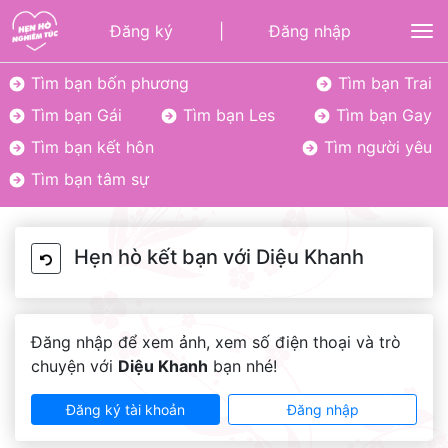
Đăng ký
|
Đăng nhập
To
Tìm bạn bốn phương
Tìm bạn Trai
Tìm bạn Gái
Tìm bạn Les
Tìm bạn Gay
Tìm bạn kết hôn
Tìm người yêu
Tìm bạn tâm sự
Hẹn hò kết bạn với Diệu Khanh
Đăng nhập để xem ảnh, xem số điện thoại và trò
chuyện với
Diệu Khanh
bạn nhé!
Đăng ký tài khoản
Đăng nhập