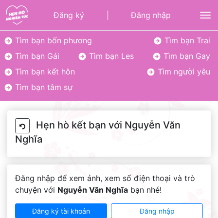
Đăng ký
|
Đăng nhập
To
Tìm bạn bốn phương
Tìm bạn Trai
Tìm bạn Gái
Tìm bạn Les
Tìm bạn Gay
Tìm bạn kết hôn
Tìm người yêu
Tìm bạn tâm sự
Hẹn hò kết bạn với Nguyễn Văn
Nghĩa
Đăng nhập để xem ảnh, xem số điện thoại và trò
chuyện với
Nguyễn Văn Nghĩa
bạn nhé!
Đăng ký tài khoản
Đăng nhập