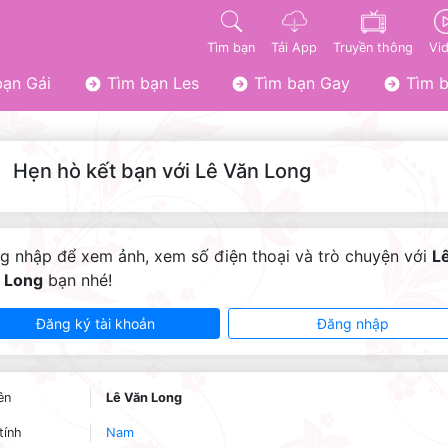
Tìm bạn
Tải App
Truyền thông
Vi
ạn Gái
Tìm bạn Les
Tìm bạn Gay
Tìm b
Hẹn hò kết bạn với Lê Văn Long
g nhập để xem ảnh, xem số điện thoại và trò chuyện với
L
 Long
bạn nhé!
Đăng ký tài khoản
Đăng nhập
ên
Lê Văn Long
tính
Nam