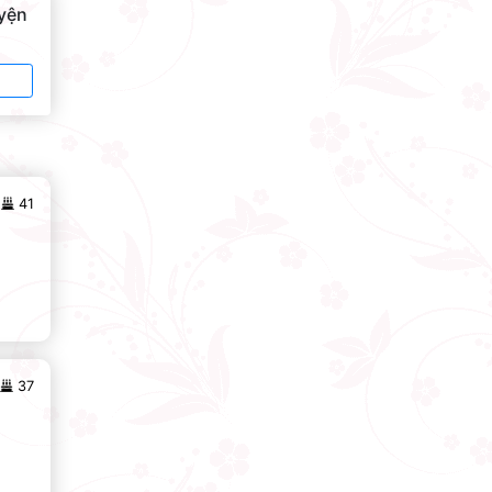
uyện
41
37