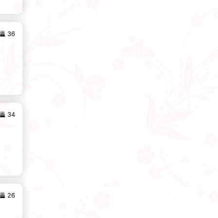
36
34
26