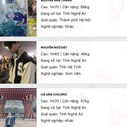
NGUYỄN VĂN THẮNG
Cao: 1m70 | Cân nặng: 68kg
Đang số tại: Tỉnh Nghệ An
Quê quán: Thành phố Hà Nội
Nghề nghiệp: Khác
NGUYỄN NGÔ ĐẠT
Cao: 1m65 | Cân nặng: 46kg
Đang số tại: Tỉnh Nghệ An
Quê quán: Tỉnh Hà Tĩnh
Nghề nghiệp: Sinh viên
HÀ VĂN CHƯƠNG
Cao: 1m70 | Cân nặng: 57kg
Đang số tại: Tỉnh Nghệ An
Quê quán: Tỉnh Nghệ An
Nghề nghiệp: Khác