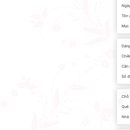
Ngày
Tôn 
Mục 
Dáng
Chiề
Cân 
Số đ
Chỗ 
Quê 
Nhà