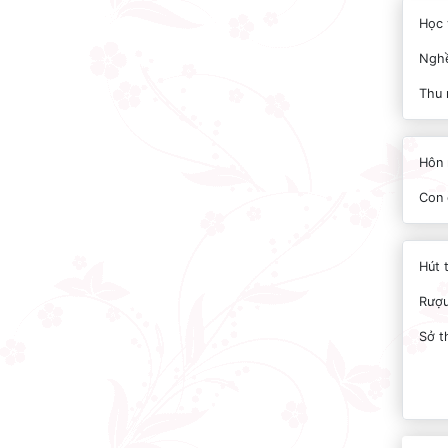
Học 
Nghề
Thu 
Hôn 
Con 
Hút 
Rượu
Sở t