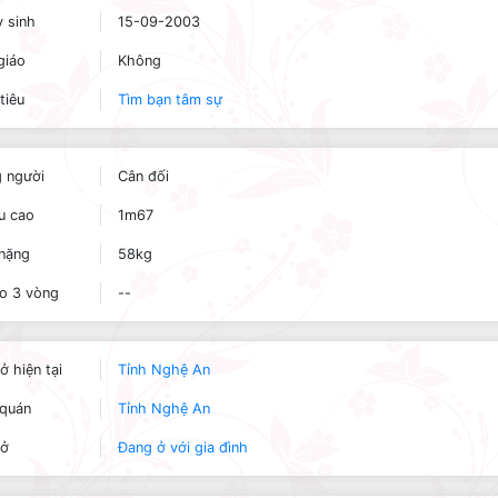
 sinh
15-09-2003
giáo
Không
tiêu
Tìm bạn tâm sự
 người
Cân đối
u cao
1m67
nặng
58kg
o 3 vòng
--
ở hiện tại
Tỉnh Nghệ An
quán
Tỉnh Nghệ An
 ở
Đang ở với gia đình