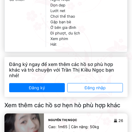
Dọn dẹp
Lướt net
Chơi thể thao
Gặp bạn bè
Ở bên gia đình
Đi phượt, du lịch
Xem phim
Hát
Đăng ký ngay để xem thêm các hồ sơ phù hợp
khác và trò chuyện với Trần Thị Kiều Ngọc bạn
nhé!
Đăng ký
Đăng nhập
Xem thêm các hồ sơ hẹn hò phù hợp khác
NGUYỄN THỊ NGỌC
26
Cao: 1m65 | Cân nặng: 50kg