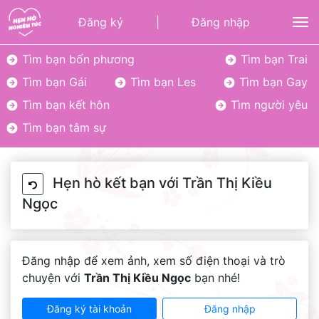
Đăng ký
|
Đăng nhập
To
Tìm bạn bốn phương
Tìm bạn Trai
Tìm bạn Gái
Tìm bạn Les
Tìm bạn Gay
Tìm bạn kết hôn
Tìm người yêu
Tìm bạn tâm sự
Hẹn hò kết bạn với Trần Thị Kiều
Ngọc
Đăng nhập để xem ảnh, xem số điện thoại và trò
chuyện với
Trần Thị Kiều Ngọc
bạn nhé!
Đăng ký tài khoản
Đăng nhập