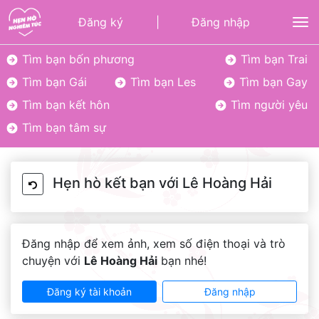
Đăng ký
|
Đăng nhập
To
Tìm bạn bốn phương
Tìm bạn Trai
Tìm bạn Gái
Tìm bạn Les
Tìm bạn Gay
Tìm bạn kết hôn
Tìm người yêu
Tìm bạn tâm sự
Hẹn hò kết bạn với Lê Hoàng Hải
Đăng nhập để xem ảnh, xem số điện thoại và trò
chuyện với
Lê Hoàng Hải
bạn nhé!
Đăng ký tài khoản
Đăng nhập