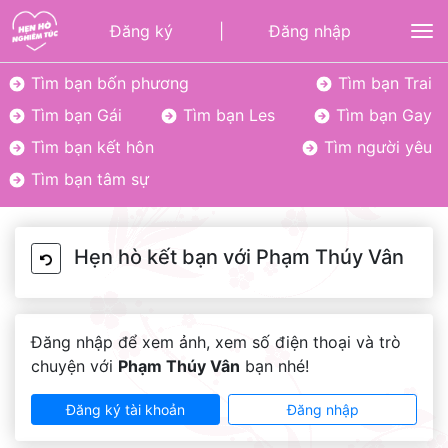
Đăng ký
|
Đăng nhập
To
Tìm bạn bốn phương
Tìm bạn Trai
Tìm bạn Gái
Tìm bạn Les
Tìm bạn Gay
Tìm bạn kết hôn
Tìm người yêu
Tìm bạn tâm sự
Hẹn hò kết bạn với Phạm Thúy Vân
Đăng nhập để xem ảnh, xem số điện thoại và trò
chuyện với
Phạm Thúy Vân
bạn nhé!
Đăng ký tài khoản
Đăng nhập