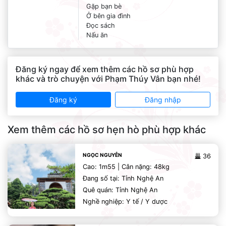
Gặp bạn bè
Ở bên gia đình
Đọc sách
Nấu ăn
Đăng ký ngay để xem thêm các hồ sơ phù hợp
khác và trò chuyện với Phạm Thúy Vân bạn nhé!
Đăng ký
Đăng nhập
Xem thêm các hồ sơ hẹn hò phù hợp khác
NGỌC NGUYỄN
36
Cao: 1m55 | Cân nặng: 48kg
Đang số tại: Tỉnh Nghệ An
Quê quán: Tỉnh Nghệ An
Nghề nghiệp: Y tế / Y dược