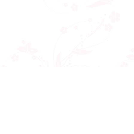
Công ty cổ phần VNCT Group
Mã số thuế: 0110284788
Hotline: 086 86 86 440
Email: henhonghiemtuc.com@gmail.com