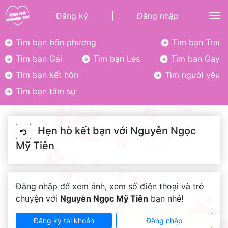
Đăng ký
|
Đăng nhập
To
Tìm bạn bốn phương
Tìm bạn Trai
Tìm bạn Gái
Tìm bạn Les
Tìm bạn Gay
Tìm bạn kết hôn
Tìm người yêu
Tìm bạn tâm sự
Hẹn hò kết bạn với Nguyễn Ngọc
Mỹ Tiên
Đăng nhập để xem ảnh, xem số điện thoại và trò
chuyện với
Nguyễn Ngọc Mỹ Tiên
bạn nhé!
Đăng ký tài khoản
Đăng nhập