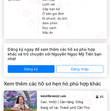
Lướt net
Gặp bạn bè
Ở bên gia đình
Đi phượt, du lịch
Xem phim
Đọc sách
Nấu ăn
Đăng ký ngay để xem thêm các hồ sơ phù hợp
khác và trò chuyện với Nguyễn Ngọc Mỹ Tiên bạn
nhé!
Đăng ký
Đăng nhập
Xem thêm các hồ sơ hẹn hò phù hợp khác
NGUYỄN NGỌC LAN
45
Cao: 1m50 | Cân nặng: 50kg
Đang số tại: Thành phố Cần Thơ