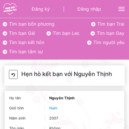
Đăng ký
|
Đăng nhập
To
Tìm bạn bốn phương
Tìm bạn Trai
Tìm bạn Gái
Tìm bạn Les
Tìm bạn Gay
Tìm bạn kết hôn
Tìm người yêu
Tìm bạn tâm sự
Hẹn hò kết bạn với Nguyễn Thịnh
Họ tên
Nguyễn Thịnh
Giới tính
Nam
Năm sinh
2007
Tôn giáo
Không