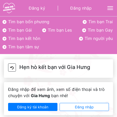
Đăng ký
|
Đăng nhập
To
Tìm bạn bốn phương
Tìm bạn Trai
Tìm bạn Gái
Tìm bạn Les
Tìm bạn Gay
Tìm bạn kết hôn
Tìm người yêu
Tìm bạn tâm sự
Hẹn hò kết bạn với Gia Hưng
Đăng nhập để xem ảnh, xem số điện thoại và trò
chuyện với
Gia Hưng
bạn nhé!
Đăng ký tài khoản
Đăng nhập