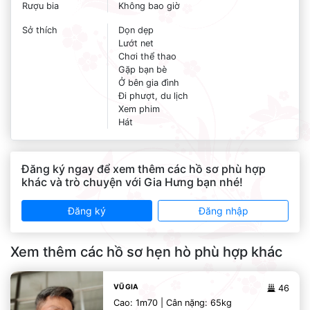
Rượu bia
Không bao giờ
Sở thích
Dọn dẹp
Lướt net
Chơi thể thao
Gặp bạn bè
Ở bên gia đình
Đi phượt, du lịch
Xem phim
Hát
Đăng ký ngay để xem thêm các hồ sơ phù hợp
khác và trò chuyện với Gia Hưng bạn nhé!
Đăng ký
Đăng nhập
Xem thêm các hồ sơ hẹn hò phù hợp khác
VŨ GIA
46
Cao: 1m70 | Cân nặng: 65kg