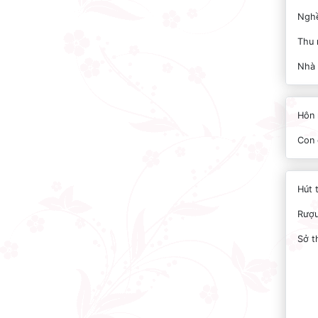
Nghề
Thu 
Nhà
Hôn 
Con 
Hút 
Rượu
Sở t