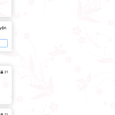
uyện
21
21