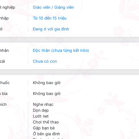
 nghiệp
Giáo viên / Giảng viên
nhập
Từ 10 đến 15 triệu
 ở
Đang ở với gia đình
nhân
Độc thân (chưa từng kết hôn)
cái
Chưa có con
thuốc
Không bao giờ
 bia
Không bao giờ
hích
Nghe nhạc
Dọn dẹp
Lướt net
Chơi thể thao
Gặp bạn bè
Ở bên gia đình