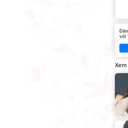
Đăn
với
Xem 