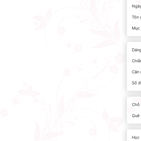
Ngày
Tôn 
Mục 
Dáng
Chiề
Cân 
Số đ
Chỗ 
Quê 
Học 