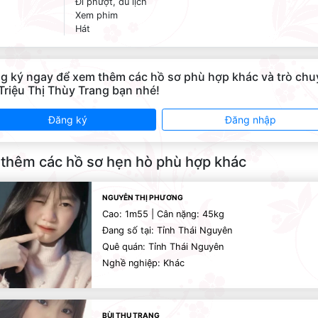
Đi phượt, du lịch
Xem phim
Hát
g ký ngay để xem thêm các hồ sơ phù hợp khác và trò ch
 Triệu Thị Thùy Trang bạn nhé!
Đăng ký
Đăng nhập
thêm các hồ sơ hẹn hò phù hợp khác
NGUYỄN THỊ PHƯƠNG
Cao: 1m55 | Cân nặng: 45kg
Đang số tại: Tỉnh Thái Nguyên
Quê quán: Tỉnh Thái Nguyên
Nghề nghiệp: Khác
BÙI THU TRANG