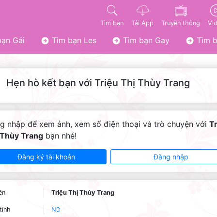
Tìm bạn
Tải App
Truyền thông
Vi
ạn Gái
Tìm bạn Les
Tìm bạn Gay
Tìm b
Hẹn hò kết bạn với Triệu Thị Thùy Trang
g nhập để xem ảnh, xem số điện thoại và trò chuyện với
T
 Thùy Trang
bạn nhé!
Đăng ký tài khoản
Đăng nhập
ên
Triệu Thị Thùy Trang
tính
Nữ