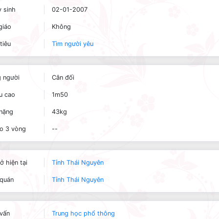
 sinh
02-01-2007
giáo
Không
tiêu
Tìm người yêu
 người
Cân đối
u cao
1m50
nặng
43kg
o 3 vòng
--
ở hiện tại
Tỉnh Thái Nguyên
quán
Tỉnh Thái Nguyên
vấn
Trung học phổ thông