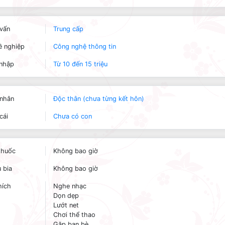
vấn
Trung cấp
 nghiệp
Công nghệ thông tin
nhập
Từ 10 đến 15 triệu
nhân
Độc thân (chưa từng kết hôn)
cái
Chưa có con
thuốc
Không bao giờ
 bia
Không bao giờ
hích
Nghe nhạc
Dọn dẹp
Lướt net
Chơi thể thao
Gặp bạn bè