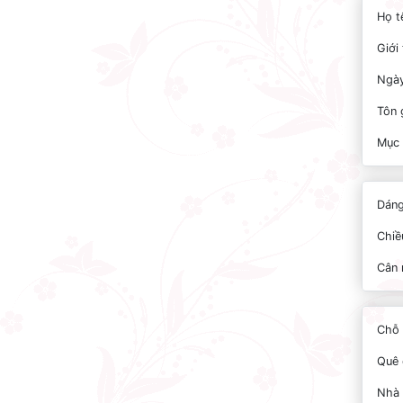
Họ t
Giới 
Ngày
Tôn 
Mục 
Dáng
Chiề
Cân 
Chỗ 
Quê 
Nhà