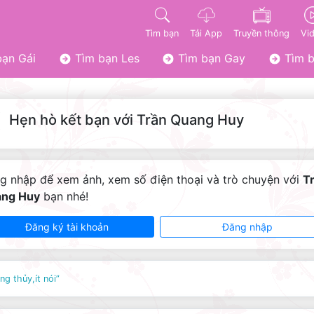
Tìm bạn
Tải App
Truyền thông
Vi
ạn Gái
Tìm bạn Les
Tìm bạn Gay
Tìm b
Hẹn hò kết bạn với Trần Quang Huy
g nhập để xem ảnh, xem số điện thoại và trò chuyện với
T
ng Huy
bạn nhé!
Đăng ký tài khoản
Đăng nhập
ng thủy,ít nói”