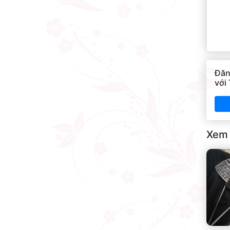
Đăn
với
Xem 