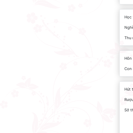
Học 
Nghề
Thu 
Hôn 
Con 
Hút 
Rượu
Sở t