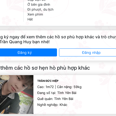
Ở bên gia đình
Đi phượt, du lịch
Xem phim
Hát
g ký ngay để xem thêm các hồ sơ phù hợp khác và trò ch
 Trần Quang Huy bạn nhé!
Đăng ký
Đăng nhập
thêm các hồ sơ hẹn hò phù hợp khác
TRẦN ĐỨC HIỆP
Cao: 1m72 | Cân nặng: 59kg
Đang số tại: Tỉnh Yên Bái
Quê quán: Tỉnh Yên Bái
Nghề nghiệp: Khác