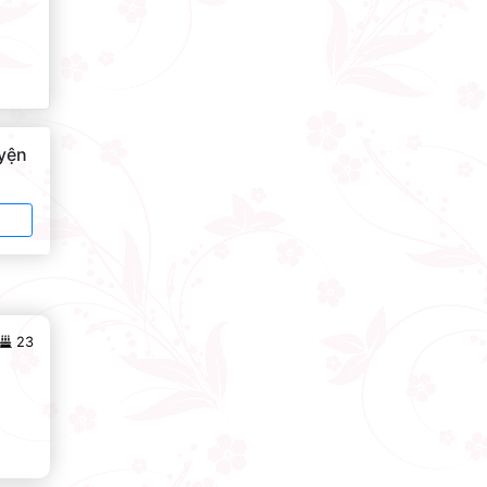
uyện
23