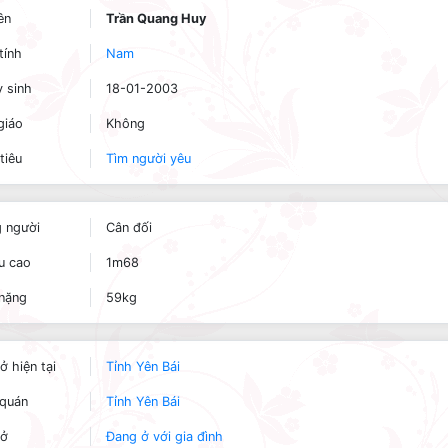
ên
Trần Quang Huy
tính
Nam
 sinh
18-01-2003
giáo
Không
tiêu
Tìm người yêu
 người
Cân đối
u cao
1m68
nặng
59kg
ở hiện tại
Tỉnh Yên Bái
quán
Tỉnh Yên Bái
 ở
Đang ở với gia đình