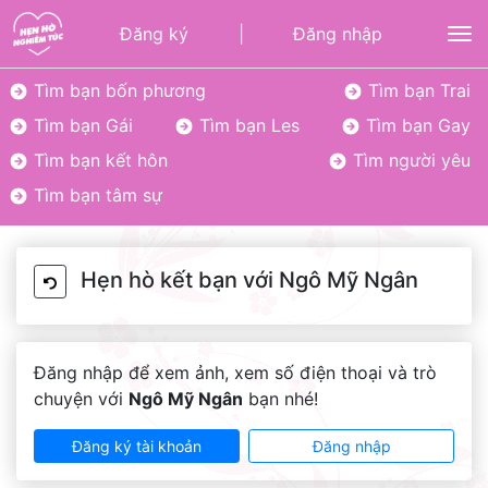
Đăng ký
|
Đăng nhập
To
Tìm bạn bốn phương
Tìm bạn Trai
Tìm bạn Gái
Tìm bạn Les
Tìm bạn Gay
Tìm bạn kết hôn
Tìm người yêu
Tìm bạn tâm sự
Hẹn hò kết bạn với Ngô Mỹ Ngân
Đăng nhập để xem ảnh, xem số điện thoại và trò
chuyện với
Ngô Mỹ Ngân
bạn nhé!
Đăng ký tài khoản
Đăng nhập