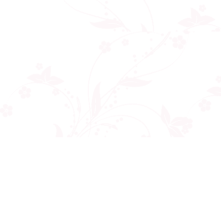
Công ty cổ phần VNCT Group
Mã số thuế: 0110284788