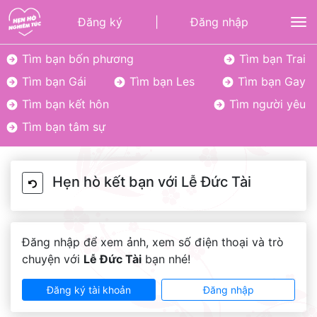
Đăng ký
|
Đăng nhập
To
Tìm bạn bốn phương
Tìm bạn Trai
Tìm bạn Gái
Tìm bạn Les
Tìm bạn Gay
Tìm bạn kết hôn
Tìm người yêu
Tìm bạn tâm sự
Hẹn hò kết bạn với Lễ Đức Tài
Đăng nhập để xem ảnh, xem số điện thoại và trò
chuyện với
Lễ Đức Tài
bạn nhé!
Đăng ký tài khoản
Đăng nhập