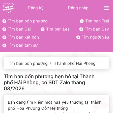
Đăng ký
|
Đăng nhập
To
Tìm bạn bốn phương
Tìm bạn Trai
Tìm bạn Gái
Tìm bạn Les
Tìm bạn Gay
Tìm bạn kết hôn
Tìm người yêu
Tìm bạn tâm sự
Tìm bạn bốn phương
Thành phố Hải Phòng
Tìm bạn bốn phương hẹn hò tại Thành
phố Hải Phòng, có SĐT Zalo tháng
08/2026
Bạn đang tìm kiếm một nửa yêu thương tại thành
phố Hoa Phượng Đỏ? Hệ thống