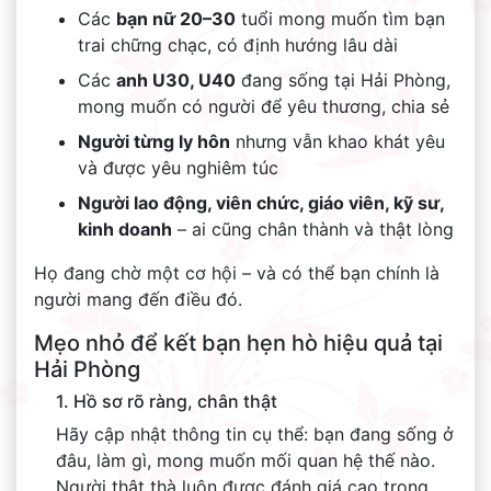
Các
bạn nữ 20–30
tuổi mong muốn tìm bạn
trai chững chạc, có định hướng lâu dài
Các
anh U30, U40
đang sống tại Hải Phòng,
mong muốn có người để yêu thương, chia sẻ
Người từng ly hôn
nhưng vẫn khao khát yêu
và được yêu nghiêm túc
Người lao động, viên chức, giáo viên, kỹ sư,
kinh doanh
– ai cũng chân thành và thật lòng
Họ đang chờ một cơ hội – và có thể bạn chính là
người mang đến điều đó.
Mẹo nhỏ để kết bạn hẹn hò hiệu quả tại
Hải Phòng
1. Hồ sơ rõ ràng, chân thật
Hãy cập nhật thông tin cụ thể: bạn đang sống ở
đâu, làm gì, mong muốn mối quan hệ thế nào.
Người thật thà luôn được đánh giá cao trong