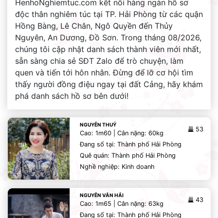
HenhoNghiemtuc.com kết nối hàng ngàn hồ sơ
độc thân nghiêm túc tại TP. Hải Phòng từ các quận
Hồng Bàng, Lê Chân, Ngô Quyền đến Thủy
Nguyên, An Dương, Đồ Sơn. Trong tháng 08/2026,
chúng tôi cập nhật danh sách thành viên mới nhất,
sẵn sàng chia sẻ SĐT Zalo để trò chuyện, làm
quen và tiến tới hôn nhân. Đừng để lỡ cơ hội tìm
thấy người đồng điệu ngay tại đất Cảng, hãy khám
phá danh sách hồ sơ bên dưới!
NGUYỄN THUỶ
53
Cao: 1m60 | Cân nặng: 60kg
Đang số tại: Thành phố Hải Phòng
Quê quán: Thành phố Hải Phòng
Nghề nghiệp: Kinh doanh
NGUYỄN VĂN HẢI
43
Cao: 1m65 | Cân nặng: 63kg
Đang số tại: Thành phố Hải Phòng