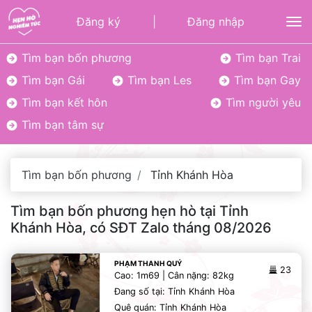
Đăng ký
|
Đăng nhập
To
Tìm bạn bốn phương
Tìm bạn Trai
Tìm bạn Gái
Tìm bạn Les
Tìm bạn Gay
Tìm bạn kết hôn
Tìm người yêu
Tìm bạn tâm sự
Tìm bạn bốn phương
Tỉnh Khánh Hòa
Tìm bạn bốn phương hẹn hò tại Tỉnh
Khánh Hòa, có SĐT Zalo tháng 08/2026
PHẠM THANH QUÝ
23
Cao: 1m69 | Cân nặng: 82kg
Đang số tại: Tỉnh Khánh Hòa
Quê quán: Tỉnh Khánh Hòa