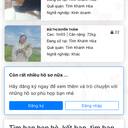
Quê quán: Tỉnh Khánh Hòa
Nghề nghiệp: Kinh doanh
BÙI THỊ DUYÊN THẮM
22
Cao: 1m55 | Cân nặng: 72kg
Đang số tại: Tỉnh Khánh Hòa
Quê quán: Tỉnh Khánh Hòa
Nghề nghiệp: Khác
Còn rất nhiều hồ sơ nữa ...
Hãy đăng ký ngay để xem thêm và trò chuyện với
những hồ sơ phù hợp bạn nhé
Đăng ký
Đăng nhập
Tìm bạn hẹn hò, kết bạn, tìm bạn