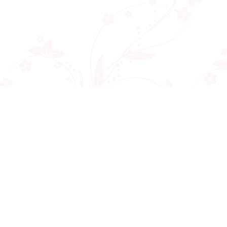
Công ty cổ phần VNCT Group
Mã số thuế: 0110284788
Hotline: 086 86 86 440
Email: henhonghiemtuc.com@gmail.com
Địa chỉ: C10 tòa Golden West, số 2 Lê Văn Thiêm, Thanh Xuân, Hà Nội
Giới thiệu