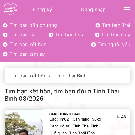
Đăng ký
|
Đăng nhập
To
Tìm bạn bốn phương
Tìm bạn Trai
Tìm bạn Gái
Tìm bạn Les
Tìm bạn Gay
Tìm bạn kết hôn
Tìm người yêu
Tìm bạn tâm sự
Tìm bạn kết hôn
Tỉnh Thái Bình
Tìm bạn kết hôn, tìm bạn đời ở Tỉnh Thái
Bình 08/2026
DANG THANH TUAN
48
Cao: 1m62 | Cân nặng: 50kg
Đang số tại: Tỉnh Thái Bình
Quê quán: Tỉnh Thái Bình