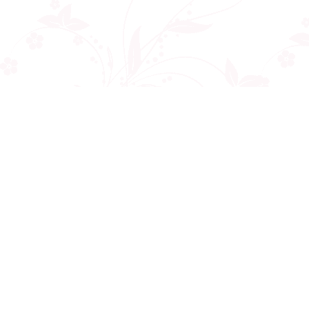
Công ty cổ phần VNCT Group
Mã số thuế: 0110284788
Hotline: 086 86 86 440
Email: henhonghiemtuc.com@gmail.com
Địa chỉ: C10 tòa Golden West, số 2 Lê Văn Thiêm, Thanh Xuân, Hà Nội
Giới thiệu
Về chúng tôi
Liên hệ