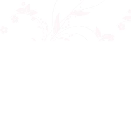
Công ty cổ phần VNCT Group
Mã số thuế: 0110284788
Hotline: 086 86 86 440
Email: henhonghiemtuc.com@gmail.com
Địa chỉ: C10 tòa Golden West, số 2 Lê Văn Thiêm, Thanh Xuân, Hà Nội
Giới thiệu
Về chúng tôi