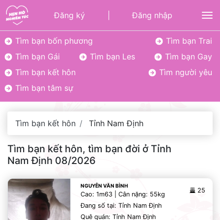
Đăng ký
|
Đăng nhập
To
Tìm bạn bốn phương
Tìm bạn Trai
Tìm bạn Gái
Tìm bạn Les
Tìm bạn Gay
Tìm bạn kết hôn
Tìm người yêu
Tìm bạn tâm sự
Tìm bạn kết hôn
Tỉnh Nam Định
Tìm bạn kết hôn, tìm bạn đời ở Tỉnh
Nam Định 08/2026
NGUYỄN VĂN BÌNH
25
Cao: 1m63 | Cân nặng: 55kg
Đang số tại: Tỉnh Nam Định
Quê quán: Tỉnh Nam Định