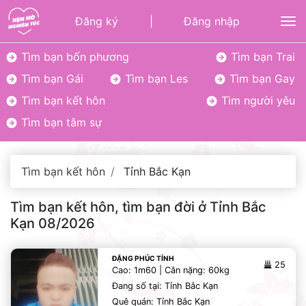
Đăng ký
|
Đăng nhập
To
Tìm bạn bốn phương
Tìm bạn Trai
Tìm bạn Gái
Tìm bạn Les
Tìm bạn Gay
Tìm bạn kết hôn
Tìm người yêu
Tìm bạn tâm sự
Tìm bạn kết hôn
Tỉnh Bắc Kạn
Tìm bạn kết hôn, tìm bạn đời ở Tỉnh Bắc
Kạn 08/2026
ĐẶNG PHÚC TÍNH
25
Cao: 1m60 | Cân nặng: 60kg
Đang số tại: Tỉnh Bắc Kạn
Quê quán: Tỉnh Bắc Kạn