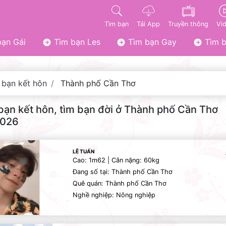
Tìm bạn
Tải App
Truyền thông
Vi
ạn Gái
Tìm bạn Les
Tìm bạn Gay
Tìm b
 bạn kết hôn
Thành phố Cần Thơ
bạn kết hôn, tìm bạn đời ở Thành phố Cần Thơ
2026
LÊ TUẤN
Cao: 1m62 | Cân nặng: 60kg
Đang số tại: Thành phố Cần Thơ
Quê quán: Thành phố Cần Thơ
Nghề nghiệp: Nông nghiệp