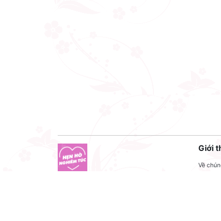
Giới t
Về chúng
Liên hệ
Công ty cổ phần VNCT Group
Liên hệ
Mã số thuế: 0110284788
Tuyển 
Hotline: 086 86 86 440
Điều kh