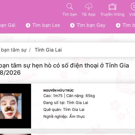
Tìm bạn
Tải App
Truyền thông
Vi
ạn Gái
Tìm bạn Les
Tìm bạn Gay
Tìm b
 bạn tâm sự
Tỉnh Gia Lai
bạn tâm sự hẹn hò có số điện thoại ở Tỉnh Gia
08/2026
NGUYỄN HỮU TRÚC
Cao: 1m75 | Cân nặng: 65kg
Đang số tại: Tỉnh Gia Lai
Quê quán: Tỉnh Gia Lai
Nghề nghiệp: Ẩm thực