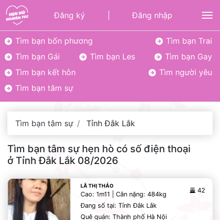
Đăng ký
|
Đăng nhập
To
Tìm bạn bốn phương
Tìm bạn Trai
Tìm bạn Gái
Tìm bạn Les
Tìm bạn Gay
Tìm bạn kết hôn
Tìm người yêu
Tìm bạn tâm sự
Tìm bạn tâm sự
Tỉnh Đắk Lắk
Tìm bạn tâm sự hẹn hò có số điện thoại
ở Tỉnh Đắk Lắk 08/2026
LÃ THỊ THẢO
42
Cao: 1m11 | Cân nặng: 484kg
Đang số tại: Tỉnh Đắk Lắk
Quê quán: Thành phố Hà Nội