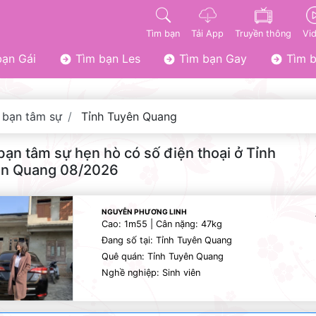
Tìm bạn
Tải App
Truyền thông
Vi
ạn Gái
Tìm bạn Les
Tìm bạn Gay
Tìm b
 bạn tâm sự
Tỉnh Tuyên Quang
bạn tâm sự hẹn hò có số điện thoại ở Tỉnh
n Quang 08/2026
NGUYỄN PHƯƠNG LINH
Cao: 1m55 | Cân nặng: 47kg
Đang số tại: Tỉnh Tuyên Quang
Quê quán: Tỉnh Tuyên Quang
Nghề nghiệp: Sinh viên