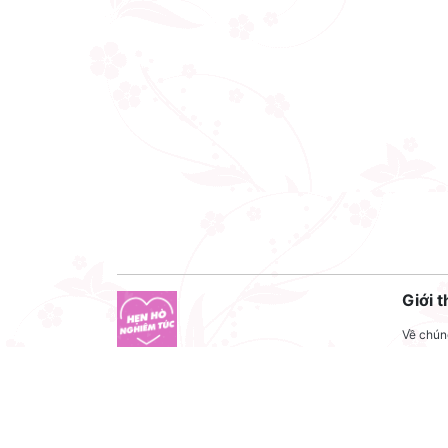
Giới t
Về chúng
Liên hệ
Công ty cổ phần VNCT Group
Liên hệ
Mã số thuế: 0110284788
Tuyển 
Hotline: 086 86 86 440
Điều kh