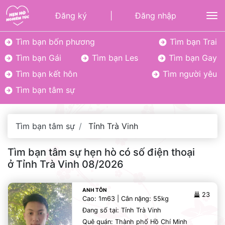
Đăng ký
|
Đăng nhập
To
Tìm bạn bốn phương
Tìm bạn Trai
Tìm bạn Gái
Tìm bạn Les
Tìm bạn Gay
Tìm bạn kết hôn
Tìm người yêu
Tìm bạn tâm sự
Tìm bạn tâm sự
Tỉnh Trà Vinh
Tìm bạn tâm sự hẹn hò có số điện thoại
ở Tỉnh Trà Vinh 08/2026
ANH TÔN
23
Cao: 1m63 | Cân nặng: 55kg
Đang số tại: Tỉnh Trà Vinh
Quê quán: Thành phố Hồ Chí Minh