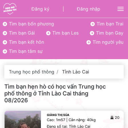
Đăng ký
|
Đăng nhập
To
Tìm bạn bốn phương
Tìm bạn Trai
Tìm bạn Gái
Tìm bạn Les
Tìm bạn Gay
Tìm bạn kết hôn
Tìm người yêu
Tìm bạn tâm sự
Trung học phổ thông
Tỉnh Lào Cai
Tìm bạn hẹn hò có học vấn Trung học
phổ thông ở Tỉnh Lào Cai tháng
08/2026
GIÀNG THỊ SÚA
20
Cao: 1m57 | Cân nặng: 40kg
Đang số tại: Tỉnh Lào Cai