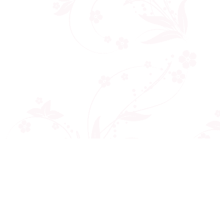
Công ty cổ phần VNCT Group
Mã số thuế: 0110284788