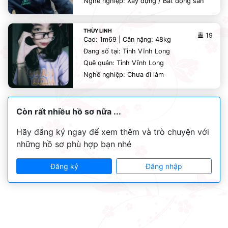
Nghề nghiệp: Xây dựng / Bất động sản
THÙY LINH
19
Cao: 1m69 | Cân nặng: 48kg
Đang số tại: Tỉnh Vĩnh Long
Quê quán: Tỉnh Vĩnh Long
Nghề nghiệp: Chưa đi làm
Còn rất nhiều hồ sơ nữa ...
Hãy đăng ký ngay để xem thêm và trò chuyện với
những hồ sơ phù hợp bạn nhé
Đăng ký
Đăng nhập