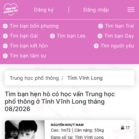
Đăng ký
|
Đăng nhập
To
Tìm bạn bốn phương
Tìm bạn Trai
Tìm bạn Gái
Tìm bạn Les
Tìm bạn Gay
Tìm bạn kết hôn
Tìm người yêu
Tìm bạn tâm sự
Trung học phổ thông
Tỉnh Vĩnh Long
Tìm bạn hẹn hò có học vấn Trung học
phổ thông ở Tỉnh Vĩnh Long tháng
08/2026
NGUYỄN NHỰT NAM
17
Cao: 1m72 | Cân nặng: 55kg
Đang số tại: Tỉnh Vĩnh Long