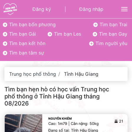
Đăng ký
|
Đăng nhập
To
Tìm bạn bốn phương
Tìm bạn Trai
Tìm bạn Gái
Tìm bạn Les
Tìm bạn Gay
Tìm bạn kết hôn
Tìm người yêu
Tìm bạn tâm sự
Trung học phổ thông
Tỉnh Hậu Giang
Tìm bạn hẹn hò có học vấn Trung học
phổ thông ở Tỉnh Hậu Giang tháng
08/2026
NGUYỄN KHIÊM
21
Cao: 1m79 | Cân nặng: 50kg
Đang số tại: Tỉnh Hậu Giang