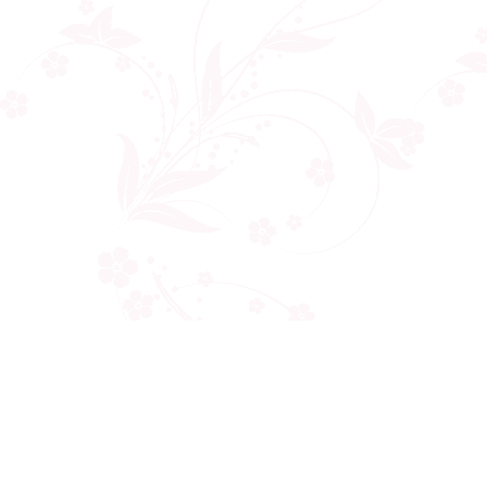
Công ty cổ phần VNCT Group
Mã số thuế: 0110284788