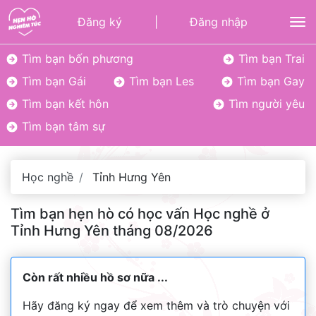
Đăng ký
|
Đăng nhập
To
Tìm bạn bốn phương
Tìm bạn Trai
Tìm bạn Gái
Tìm bạn Les
Tìm bạn Gay
Tìm bạn kết hôn
Tìm người yêu
Tìm bạn tâm sự
Học nghề
Tỉnh Hưng Yên
Tìm bạn hẹn hò có học vấn Học nghề ở
Tỉnh Hưng Yên tháng 08/2026
Còn rất nhiều hồ sơ nữa ...
Hãy đăng ký ngay để xem thêm và trò chuyện với