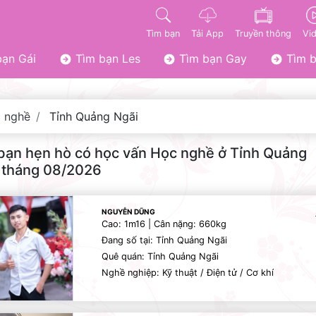
Tìm bạn
Tải App
Truyền thông
Vi
ạn Gái
Tìm bạn Les
Tìm bạn Gay
Tìm b
 nghề
Tỉnh Quảng Ngãi
bạn hẹn hò có học vấn Học nghề ở Tỉnh Quảng
 tháng 08/2026
NGUYỄN DŨNG
Cao: 1m16 | Cân nặng: 660kg
Đang số tại: Tỉnh Quảng Ngãi
Quê quán: Tỉnh Quảng Ngãi
Nghề nghiệp: Kỹ thuật / Điện tử / Cơ khí