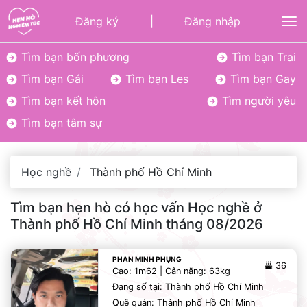
Đăng ký
|
Đăng nhập
To
Tìm bạn bốn phương
Tìm bạn Trai
Tìm bạn Gái
Tìm bạn Les
Tìm bạn Gay
Tìm bạn kết hôn
Tìm người yêu
Tìm bạn tâm sự
Học nghề
Thành phố Hồ Chí Minh
Tìm bạn hẹn hò có học vấn Học nghề ở
Thành phố Hồ Chí Minh tháng 08/2026
PHAN MINH PHỤNG
36
Cao: 1m62 | Cân nặng: 63kg
Đang số tại: Thành phố Hồ Chí Minh
Quê quán: Thành phố Hồ Chí Minh