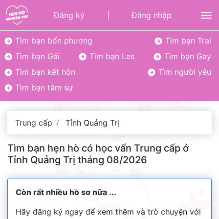
Đăng ký
|
Đăng nhập
To
Tìm bạn bốn phương
Tìm bạn Trai
Tìm bạn Gái
Tìm bạn Les
Tìm bạn Gay
Tìm bạn kết hôn
Tìm người yêu
Tìm bạn tâm sự
Trung cấp
Tỉnh Quảng Trị
Tìm bạn hẹn hò có học vấn Trung cấp ở
Tỉnh Quảng Trị tháng 08/2026
Còn rất nhiều hồ sơ nữa ...
Hãy đăng ký ngay để xem thêm và trò chuyện với