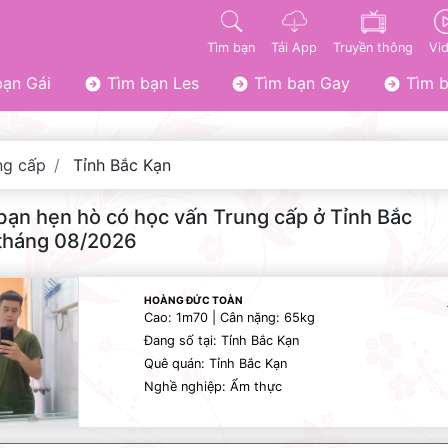
Tìm bạn
Tải App
Truyền thông
Vi
ạn Gái
Tìm bạn Les
Tìm bạn Gay
Tìm b
ng cấp
Tỉnh Bắc Kạn
bạn hẹn hò có học vấn Trung cấp ở Tỉnh Bắc
tháng 08/2026
HOÀNG ĐỨC TOÀN
Cao: 1m70 | Cân nặng: 65kg
Đang số tại: Tỉnh Bắc Kạn
Quê quán: Tỉnh Bắc Kạn
Nghề nghiệp: Ẩm thực