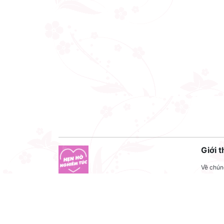
Giới t
Về chúng
Liên hệ
Công ty cổ phần VNCT Group
Liên hệ
Mã số thuế: 0110284788
Tuyển 
Hotline: 086 86 86 440
Điều kh