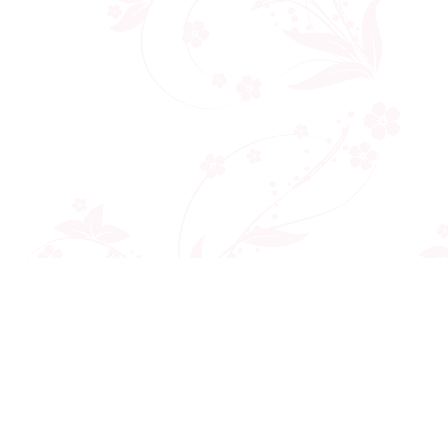
Công ty cổ phần VNCT Group
Mã số thuế: 0110284788
Hotline: 086 86 86 440