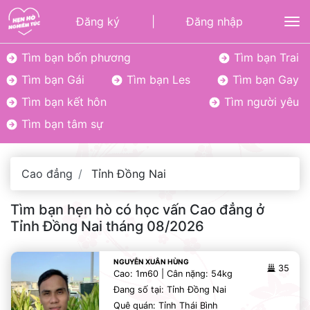
Đăng ký
|
Đăng nhập
To
Tìm bạn bốn phương
Tìm bạn Trai
Tìm bạn Gái
Tìm bạn Les
Tìm bạn Gay
Tìm bạn kết hôn
Tìm người yêu
Tìm bạn tâm sự
Cao đẳng
Tỉnh Đồng Nai
Tìm bạn hẹn hò có học vấn Cao đẳng ở
Tỉnh Đồng Nai tháng 08/2026
NGUYỄN XUÂN HÙNG
35
Cao: 1m60 | Cân nặng: 54kg
Đang số tại: Tỉnh Đồng Nai
Quê quán: Tỉnh Thái Bình