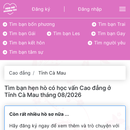
Đăng ký
|
Đăng nhập
To
Tìm bạn bốn phương
Tìm bạn Trai
Tìm bạn Gái
Tìm bạn Les
Tìm bạn Gay
Tìm bạn kết hôn
Tìm người yêu
Tìm bạn tâm sự
Cao đẳng
Tỉnh Cà Mau
Tìm bạn hẹn hò có học vấn Cao đẳng ở
Tỉnh Cà Mau tháng 08/2026
Còn rất nhiều hồ sơ nữa ...
Hãy đăng ký ngay để xem thêm và trò chuyện với