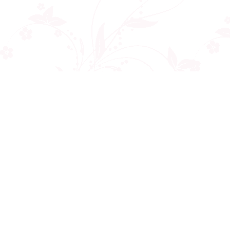
Công ty cổ phần VNCT Group
Mã số thuế: 0110284788
Hotline: 086 86 86 440
Email: henhonghiemtuc.com@gmail.com
Địa chỉ: C10 tòa Golden West, số 2 Lê Văn Thiêm, Thanh Xuân, Hà Nội
Giới thiệu
Về chúng tôi