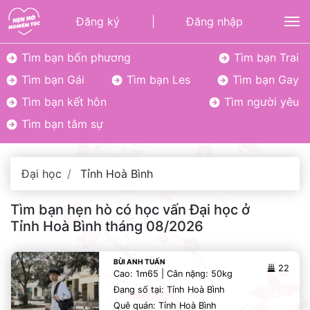
Đăng ký
|
Đăng nhập
To
Tìm bạn bốn phương
Tìm bạn Trai
Tìm bạn Gái
Tìm bạn Les
Tìm bạn Gay
Tìm bạn kết hôn
Tìm người yêu
Tìm bạn tâm sự
Đại học
Tỉnh Hoà Bình
Tìm bạn hẹn hò có học vấn Đại học ở
Tỉnh Hoà Bình tháng 08/2026
BÙI ANH TUẤN
22
Cao: 1m65 | Cân nặng: 50kg
Đang số tại: Tỉnh Hoà Bình
Quê quán: Tỉnh Hoà Bình