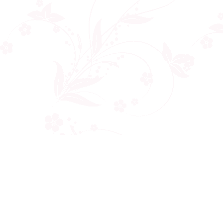
Công ty cổ phần VNCT Group
Mã số thuế: 0110284788
Hotline: 086 86 86 440