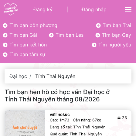
Đăng ký
|
Đăng nhập
To
Tìm bạn bốn phương
Tìm bạn Trai
Tìm bạn Gái
Tìm bạn Les
Tìm bạn Gay
Tìm bạn kết hôn
Tìm người yêu
Tìm bạn tâm sự
Đại học
Tỉnh Thái Nguyên
Tìm bạn hẹn hò có học vấn Đại học ở
Tỉnh Thái Nguyên tháng 08/2026
VIỆT HOÀNG
23
Cao: 1m73 | Cân nặng: 67kg
Đang số tại: Tỉnh Thái Nguyên
Quê quán: Tỉnh Thái Nguyên