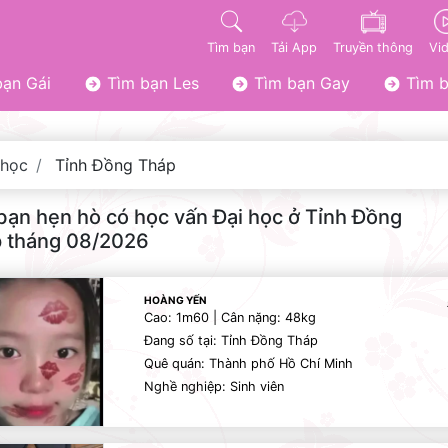
Tìm bạn
Tải App
Truyền thông
Vi
ạn Gái
Tìm bạn Les
Tìm bạn Gay
Tìm b
 học
Tỉnh Đồng Tháp
bạn hẹn hò có học vấn Đại học ở Tỉnh Đồng
 tháng 08/2026
HOÀNG YẾN
Cao: 1m60 | Cân nặng: 48kg
Đang số tại: Tỉnh Đồng Tháp
Quê quán: Thành phố Hồ Chí Minh
Nghề nghiệp: Sinh viên