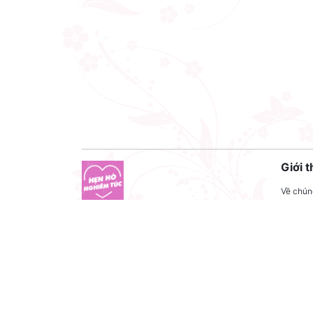
Giới t
Về chúng
Liên hệ
Công ty cổ phần VNCT Group
Liên hệ
Mã số thuế: 0110284788
Tuyển 
Hotline: 086 86 86 440
Điều kh
Email: henhonghiemtuc.com@gmail.com
Địa chỉ: C10 tòa Golden West, số 2 Lê Văn
Thiêm, Thanh Xuân, Hà Nội