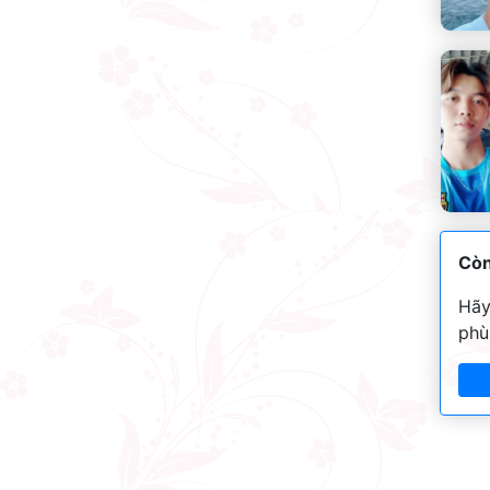
Còn
Hãy
phù