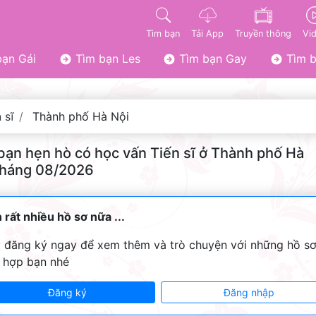
Tìm bạn
Tải App
Truyền thông
Vi
ạn Gái
Tìm bạn Les
Tìm bạn Gay
Tìm b
 sĩ
Thành phố Hà Nội
bạn hẹn hò có học vấn Tiến sĩ ở Thành phố Hà
tháng 08/2026
 rất nhiều hồ sơ nữa ...
 đăng ký ngay để xem thêm và trò chuyện với những hồ s
 hợp bạn nhé
Đăng ký
Đăng nhập