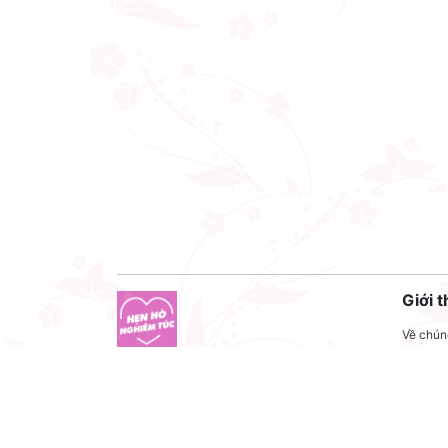
Giới t
Về chúng
Liên hệ
Công ty cổ phần VNCT Group
Liên hệ
Mã số thuế: 0110284788
Tuyển 
Hotline: 086 86 86 440
Điều kh